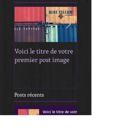
Voici le titre de votre
Titre de votre pr
premier post image
post vidéo
Posts récents
Voici le titre de votre
premier post image