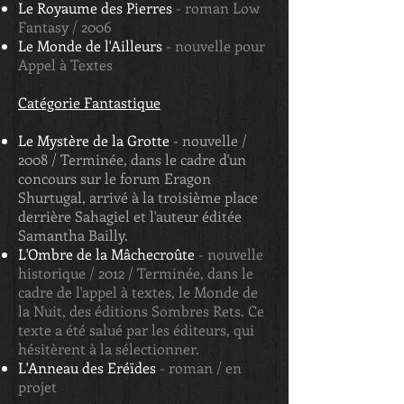
Le Royaume des Pierres
- roman Low
Fantasy / 2006
Le Monde de l'Ailleurs
- nouvelle pour
Appel à Textes
Catégorie Fantastique
Le Mystère de la Grotte
- nouvelle /
2008 / Terminée, dans le cadre d'un
concours sur le forum Eragon
Shurtugal, arrivé à la troisième place
derrière Sahagiel et l'auteur éditée
Samantha Bailly.
L'Ombre de la Mâchecroûte
- nouvelle
historique / 2012 / Terminée, dans le
cadre de l'appel à textes, le Monde de
la Nuit, des éditions Sombres Rets. Ce
texte a été salué par les éditeurs, qui
hésitèrent à la sélectionner.
L'Anneau des Eréïdes
- roman / en
projet