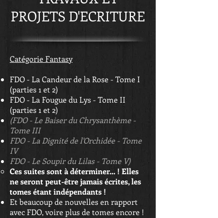
PROJETS D'ECRITURE
Catégorie Fantasy​
FDO - La Candeur de la Rose - Tome I
(parties 1 et 2)
FDO - La Fougue du Lys - Tome II
(parties 1 et 2)
(FDO - Le Baiser du Chrysanthème -
Tome III
FDO - La Dignité de l'Orchidée - Tome
IV
FDO - Le Soupir du Lilas - Tome V)
Ces suites sont à déterminer... ! Elles
ne seront peut-être jamais écrites, les
tomes étant indépendants !
Et beaucoup de nouvelles en rapport
avec FDO, voire plus de tomes encore !