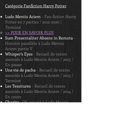
Catégorie Fanfiction Harry Potter
Ludo Mentis Aciem
- Fan-fiction Harry
Potter en 7 parties /
2012-2020
/
Terminé
>> POUR EN SAVOIR PLUS
Sum Presentaliter Absens in Remota
-
Histoire parallèle à Ludo Mentis
Aciem partie V
Whisper's Eyes
- Recueil de textes
associés à Ludo Mentis Aciem / 2013 /
En pause
Une vie de pacha
- Recueil de textes
associés à Ludo Mentis Aciem / 2013 /
Terminé
Les Tessitures
- Recueil de textes
associés à Ludo Mentis Aciem / 2014 /
En cours
Charity
- OS associé à Ludo Mentis
Aciem
L'Empreinte du Doute
- OS associé à