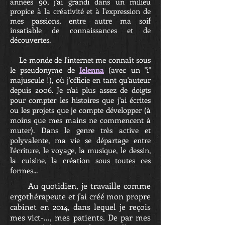
années 90, j'ai grandi dans un milieu
propice à la créativité et à l'expression de
mes passions, entre autre ma soif
insatiable de connaissances et de
découvertes.
Le monde de l'internet me connaît sous
le pseudonyme de
Ielenna
(avec un "i"
majuscule !), où j'officie en tant qu'auteur
depuis 2006. Je n'ai plus assez de doigts
pour compter les histoires que j'ai écrites
ou les projets que je compte développer (à
moins que mes mains ne commencent à
muter). Dans le genre très active et
polyvalente, ma vie se départage entre
l'écriture, le voyage, la musique, le dessin,
la cuisine, la création sous toutes ces
formes...
Au quotidien, je travaille comme
ergothérapeute et j'ai créé mon propre
cabinet en 2014, dans lequel je reçois
mes vict-..., mes patients. De par mes