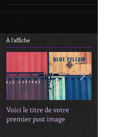
À
l'affiche
Voici le titre de votre
Titre de votre
premier post image
vidéo