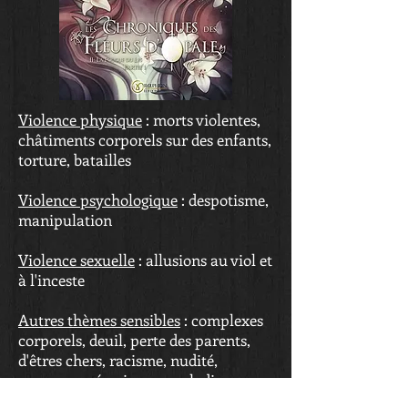
Violence physique
: morts violentes,
châtiments corporels sur des enfants,
torture, batailles
Violence psychologique
: despotisme,
manipulation
Violence sexuelle
: allusions au viol et
à l'inceste
Autres thèmes sensibles
: complexes
corporels, deuil, perte des parents,
d'êtres chers, racisme, nudité,
grossesse, césarienne, maladie
chronique, décès périnatal, naufrage,