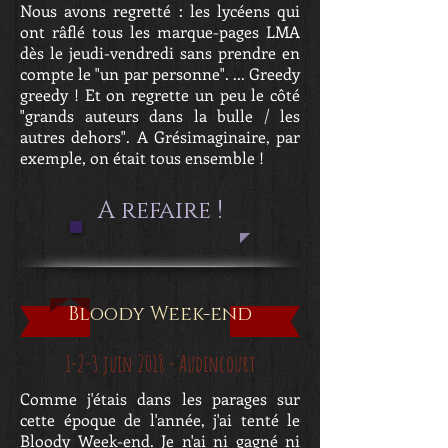
Nous avons regretté : les lycéens qui
ont râflé tous les marque-pages LMA
dès le jeudi-vendredi sans prendre en
compte le "un par personne". ... Greedy
greedy ! Et on regrette un peu le côté
"grands auteurs dans la bulle / les
autres dehors". A Grésimaginaire, par
exemple, on était tous ensemble !
A refaire !
Bloody Week-end
1-2-3 juin 2018 - Audincourt
Comme j'étais dans les parages sur
cette époque de l'année, j'ai tenté le
Bloody Week-end. Je n'ai ni gagné ni