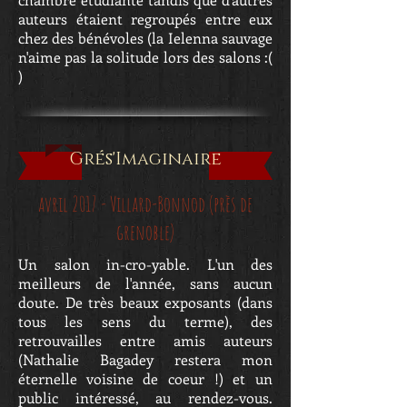
auteurs étaient regroupés entre eux
chez des bénévoles (la Ielenna sauvage
n'aime pas la solitude lors des salons :(
)
Grés'Imaginaire
avril 2017 - Villard-Bonnod (près de
grenoble)
Un salon in-cro-yable. L'un des
meilleurs de l'année, sans aucun
doute. De très beaux exposants (dans
tous les sens du terme), des
retrouvailles entre amis auteurs
(Nathalie Bagadey restera mon
éternelle voisine de coeur !) et un
public intéressé, au rendez-vous.