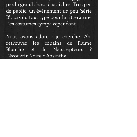
perdu grand chose à vrai dire. Très peu
de public, un événement un peu "série
B", pas du tout typé pour la littérature.
Des costumes sympa cependant.
Nous avons adoré : je cherche. Ah,
retrouver les copains de Plume
Blanche et de Netscripteurs ?
Découvrir Noire d'Absinthe.
Nous avons regretté : Le manque de
monde et d'intérêt des gens.
L'animateur logorrhéique qui se
promenait torse nu dans les allers et
allait vers les exposants pour leur
poser des questions. 1) Laissez les gens
tranquille, on n'aime pas être harcelés,
2) pas besoin de combler tous les
silences ! Les silences, c'est bien aussi.
Je pense que tous les exposants étaient
d'accord pour qu'il se taise... c'était très
peu supportable.