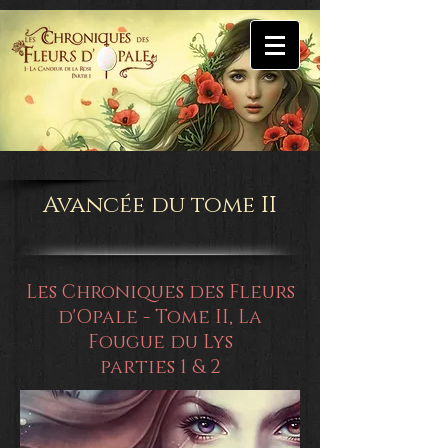
Avancée du tome II
Les Chroniques des Fleurs
d'Opale - Tome II, La
Fougue du Lys
parties 1 & 2