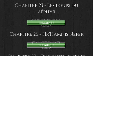
Chapitre 23 - Les loups du
Zéphyr
Chapitre 26 - Hr'Hamnis Nefer
Chapitre 29 - Que s'activent les
forges
Chapitre 32 - Ma plus grande
peur
Chapitre 35 - Les convoitises de
la Labraldia