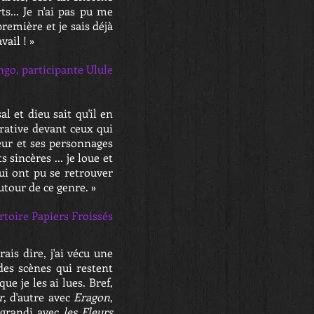
ts... Je n'ai pas pu me
remière et je sais déjà
ail ! »
go, participante Ulule
al et dieu sait qu'il en
irative devant ceux qui
teur et ses personnages
sincères ... je loue et
ui ont pu se retrouver
autour de ce genre. »
rtoire Papiers Froissés
ais dire, j'ai vécu une
 des scènes qui restent
e je les ai lues. Bref,
r
, d'autre avec
Eragon
,
e grandi avec
les Fleurs