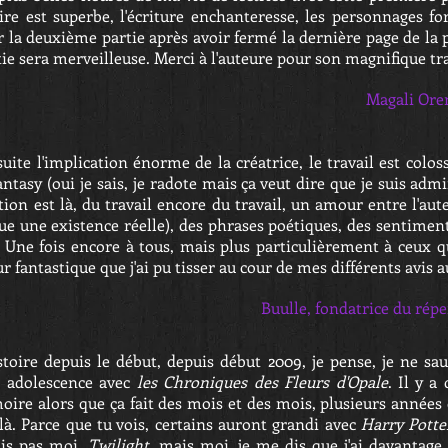
ire est superbe, l'écriture enchanteresse, les personnages for
la deuxième partie après avoir fermé la dernière page de la p
ie sera merveilleuse. Merci à l'auteure pour son magnifique trav
Magali Oren
uite l'implication énorme de la créatrice, le travail est coloss
antasy (oui je sais, je radote mais ça veut dire que je suis adm
cation est là, du travail encore du travail, un amour entre l'au
e une existence réelle), des phrases poétiques, des sentiments 
. Une fois encore à tous, mais plus particulièrement à ceux q
ur fantastique que j'ai pu tisser au cour de mes différents avis 
Buulle, fondatrice du répe
stoire depuis le début, depuis début 2009, je pense, je ne saur
 adolescence avec
les Chroniques des Fleurs d'Opale
. Il y a
re alors que ça fait des mois et des mois, plusieurs années qu
là. Parce que tu vois, certains auront grandi avec
Harry Potte
sais pas moi,
Twilight
, mais moi, je me dis que j'ai davantag