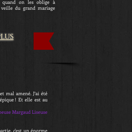
 quand on les oblige à
 veille du grand mariage
plus
 et mal amené. J’ai été
pique ! Et elle est au
beuse Margaud Liseuse
partie, c'est un énorme